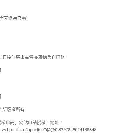
將充總兵官事)
五日接任廣東高雷廉羅總兵官印務
日
日
究所版權所有
授權申請」網站申請授權，網址：
edu.tw/ihponlinec/ihponline?@@0.8397848014139848