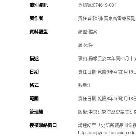
識別資訊
登錄號:074619-001
著作者
責任者:陳訓(廣東高雷廉羅副
資料類型
類型:檔案
層次:件
描述
事由:揭報臣於本年閏四月十
日期
責任日期:乾隆8年4(閏)月18
格式
數量:1
範圍
責任日期:乾隆8年4(閏)月18
管理權
版權:中央研究院歷史語言研
授權聯絡窗口
請連結至「史語所藏品圖像
https://copyrite.ihp.sinica.