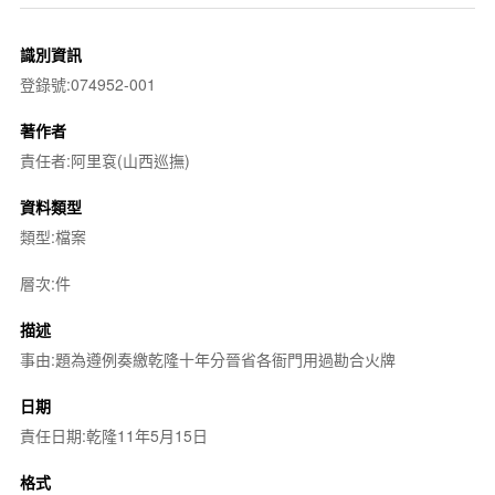
識別資訊
登錄號:074952-001
著作者
責任者:阿里袞(山西巡撫)
資料類型
類型:檔案
層次:件
描述
事由:題為遵例奏繳乾隆十年分晉省各衙門用過勘合火牌
日期
責任日期:乾隆11年5月15日
格式