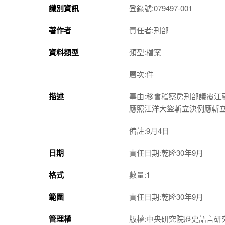
識別資訊
登錄號:079497-001
著作者
責任者:刑部
資料類型
類型:檔案
層次:件
描述
事由:移會稽察房刑部議覆
應照江洋大盜斬立決例應斬
備註:9月4日
日期
責任日期:乾隆30年9月
格式
數量:1
範圍
責任日期:乾隆30年9月
管理權
版權:中央研究院歷史語言研