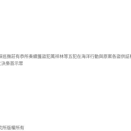
江蘇巡撫莊有恭所奏續獲盜犯萬祥林等五犯在海洋行動與原案各盜供証
立決梟首示眾
究所版權所有