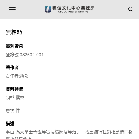
無標題
識別資訊
登錄號:082602-001
著作者
責任者:禮部
資料類型
類型:檔案
層次:件
描述
事由:為大學士傅恆等審擬楊應琚等治罪一摺應補行註銷相應造冊移
會稽察房查照