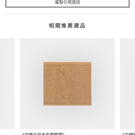
複製引用資訊
相關推薦藏品
《中緬北段未定界略圖》
《中緬