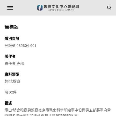
無標題
識別資訊
登錄號:082604-001
著作者
責任者:吏部
資料類型
類型:檔案
層次:件
描述
事由:移會稽察房巡察盛京事務吏科掌印給事中伯興奏五部將軍府尹
衙門各城送至註銷事件係無故逾限請敕部察議