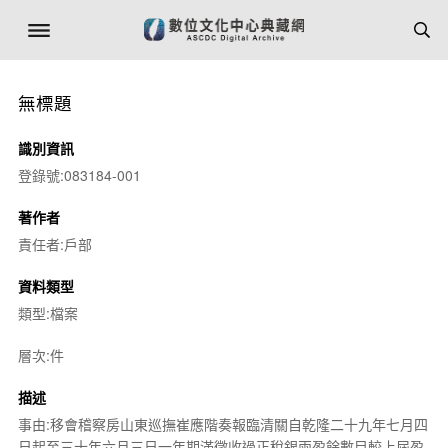
無標題
識別資訊
登錄號:083184-001
著作者
責任者:戶部
資料類型
類型:檔案
層次:件
描述
事由:移會稽察房山東巡撫崔應階奏報臨清關自乾隆二十九年七月四
日起至三十年六月三日一年期滿徵收過正稅銀兩盈餘數目較上屆盈