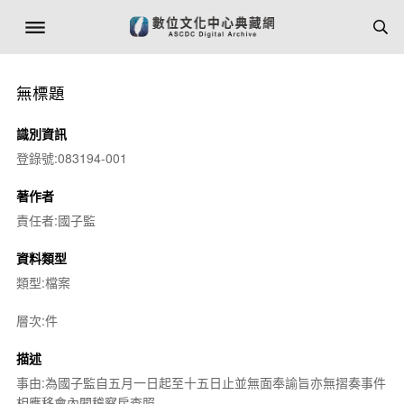
無標題
識別資訊
登錄號:083194-001
著作者
責任者:國子監
資料類型
類型:檔案
層次:件
描述
事由:為國子監自五月一日起至十五日止並無面奉諭旨亦無摺奏事件
相應移會內閣稽察房查照