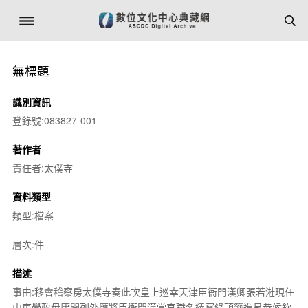
無標題
識別資訊
登錄號:083827-001
著作者
責任者:太僕寺
資料類型
類型:檔案
層次:件
描述
事由:移會稽察房太僕寺奏此次皇上巡幸天津臣衙門漢卿張若溎現任
山東學政毋庸開列外應將臣衙門漢堂官職名繕寫綠頭籤進呈恭候欽