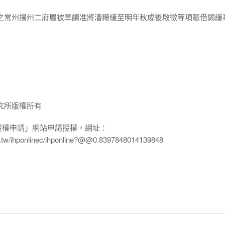
稱之常州揚州二府屬被旱請准將漕糧緩至明年秋成後啟徵等項賑借蠲緩
究所版權所有
授權申請」網站申請授權，網址：
edu.tw/ihponlinec/ihponline?@@0.8397848014139848