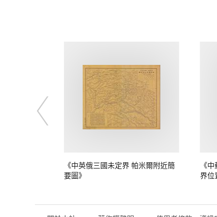
定界》
《中英俄三國未定界 帕米爾附近簡
《中
要圖》
界位