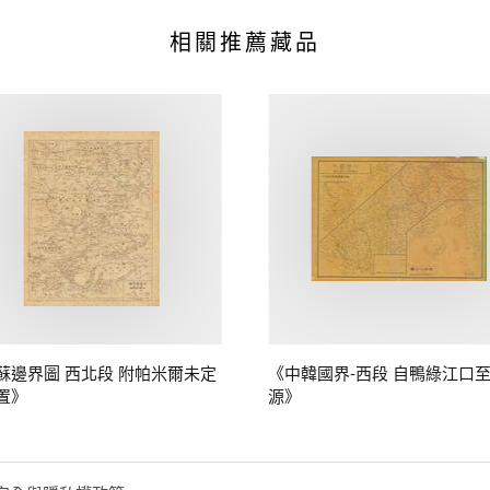
相關推薦藏品
蘇邊界圖 西北段 附帕米爾未定
《中韓國界-西段 自鴨綠江口
置》
源》