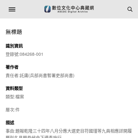
無標題
識別資訊
登錄號:084268-001
著作者
責任者:託庸(兵部尚書暫署吏部尚書)
資料類型
類型:檔案
層次:件
描述
事由:題報乾隆三十四年八月分應大選吏目符國瑾等九員相應詳開履
歷列名具題恭候命下遵奉施行