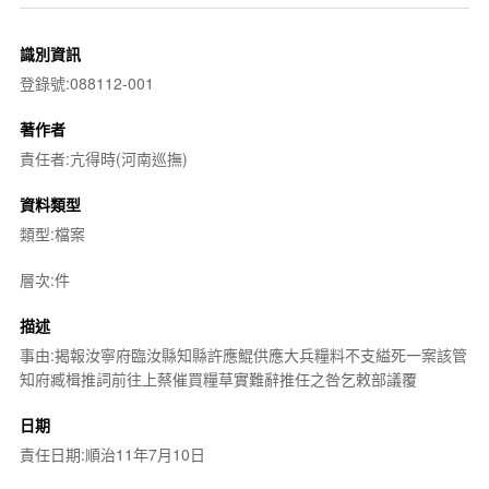
識別資訊
登錄號:088112-001
著作者
責任者:亢得時(河南巡撫)
資料類型
類型:檔案
層次:件
描述
事由:揭報汝寧府臨汝縣知縣許應鯤供應大兵糧料不支縊死一案該管
知府臧楫推詞前往上蔡催買糧草實難辭推任之咎乞敕部議覆
日期
責任日期:順治11年7月10日