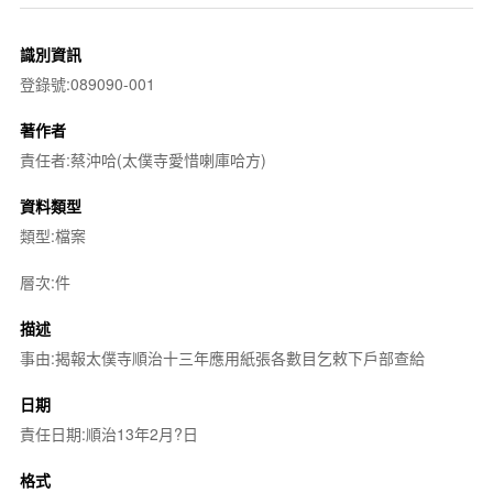
識別資訊
登錄號:089090-001
著作者
責任者:蔡沖哈(太僕寺愛惜喇庫哈方)
資料類型
類型:檔案
層次:件
描述
事由:揭報太僕寺順治十三年應用紙張各數目乞敕下戶部查給
日期
責任日期:順治13年2月?日
格式