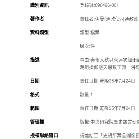
識別資訊
登錄號:090496-001
著作者
責任者:伊曼(通政使司通政使
資料類型
類型:檔案
層次:件
描述
事由:奏報入秋以來連次經
漏坍損仰懇天恩敕工部一併
日期
責任日期:乾隆35年7月24日
格式
數量:1
範圍
責任日期:乾隆35年7月24日
管理權
版權:中央研究院歷史語言研
授權聯絡窗口
請連結至「史語所藏品圖像