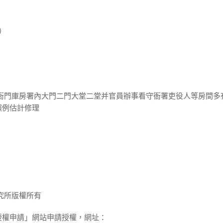
)
雨衙門庫房署內大門二門大堂二堂并官員辦事看守衙署吏役人等房間多
照例估計修理
究所版權所有
授權申請」網站申請授權，網址：