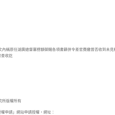
來文內稱原任湖廣總督塞楞額御賜各項書籍併令差官賚繳曾否收到未見
書查收訖
究所版權所有
授權申請」網站申請授權，網址：