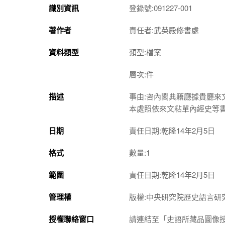
識別資訊
登錄號:091227-001
著作者
責任者:武英殿修書處
資料類型
類型:檔案
層次:件
描述
事由:咨內閣典籍廳據貴廳
本處照依來文粘單內經史等
日期
責任日期:乾隆14年2月5日
格式
數量:1
範圍
責任日期:乾隆14年2月5日
管理權
版權:中央研究院歷史語言研
授權聯絡窗口
請連結至「史語所藏品圖像