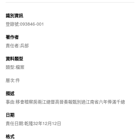
識別資訊
登錄號:093846-001
著作者
責任者:兵部
資料類型
類型:檔案
層次:件
描述
事由:移會稽察房兩江總督高晉奏報甄別過江南省六年俸滿千總
日期
責任日期:乾隆32年12月12日
格式