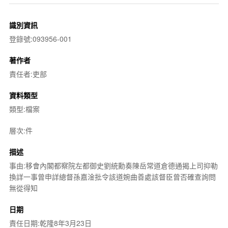
識別資訊
登錄號:093956-001
著作者
責任者:吏部
資料類型
類型:檔案
層次:件
描述
事由:移會內閣都察院左都御史劉統勳奏陳岳常道倉德通揭上司抑勒
換詳一事曾申詳總督孫嘉淦批令該道婉曲善處該督臣曾否確查詢問
無從得知
日期
責任日期:乾隆8年3月23日