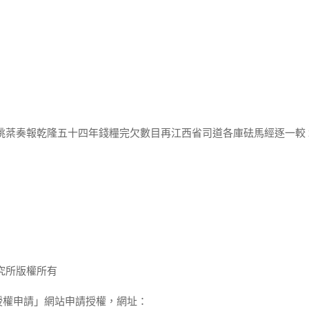
姚棻奏報乾隆五十四年錢糧完欠數目再江西省司道各庫砝馬經逐一較 
究所版權所有
授權申請」網站申請授權，網址：