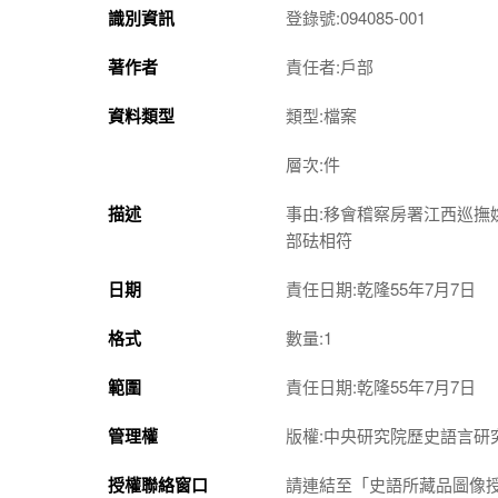
識別資訊
登錄號:094085-001
著作者
責任者:戶部
資料類型
類型:檔案
層次:件
描述
事由:移會稽察房署江西巡撫
部砝相符
日期
責任日期:乾隆55年7月7日
格式
數量:1
範圍
責任日期:乾隆55年7月7日
管理權
版權:中央研究院歷史語言研
授權聯絡窗口
請連結至「史語所藏品圖像