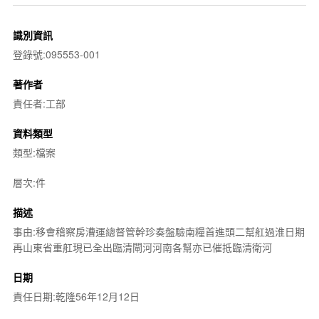
識別資訊
登錄號:095553-001
著作者
責任者:工部
資料類型
類型:檔案
層次:件
描述
事由:移會稽察房漕運總督管幹珍奏盤驗南糧首進頭二幫舡過淮日期
再山東省重舡現已全出臨清閘河河南各幫亦已催抵臨清衛河
日期
責任日期:乾隆56年12月12日