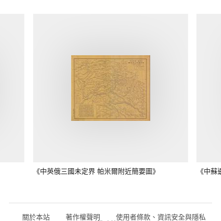
《中英俄三國未定界 帕米爾附近簡要圖》
《中蘇
關於本站
著作權聲明
使用者條款、資訊安全與隱私