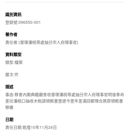
識別資訊
登錄號:096550-001
著作者
責任者:(督理潘桃等處抽分宗人府理事官)
資料類型
類型:檔案
層次:件
描述
事由:移會內閣典籍廳查收督理潘桃等處抽分宗人府理事官明俊奉命
差往潘桃口抽收木稅請領敕書壹道今壹年差滿回都理合將原領敕書
移繳
日期
責任日期:乾隆10年11月24日