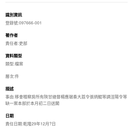
識別資訊
登錄號:097666-001
著作者
責任者:吏部
資料類型
類型:檔案
層次:件
描述
事由:移會稽察房所有陝甘總督楊應琚奏大荔令張炳鯤等調涇陽令等
缺一案本部於本月初二日送閣
日期
責任日期:乾隆29年12月?日