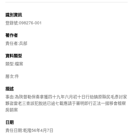
識別資訊
登錄號:098276-001
著作者
責任者:兵部
資料類型
類型:檔案
層次:件
描述
事由:為陝督勒保奏拿獲四十九年六月初十日行劫鎮原縣民毛彥討家
夥盜雷老三查該犯脫逃已逾七載應請于審明即行正法一摺移會稽察
房銷案
日期
責任日期:乾隆56年4月7日