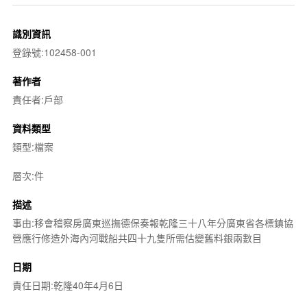
識別資訊
登錄號:102458-001
著作者
責任者:戶部
資料類型
類型:檔案
層次:件
描述
事由:移會稽察房廣東巡撫德保奏報乾隆三十八年分廣東省各標鎮協
營應行修造外海內河戰船共四十九隻所需估變舊料銀兩數目
日期
責任日期:乾隆40年4月6日