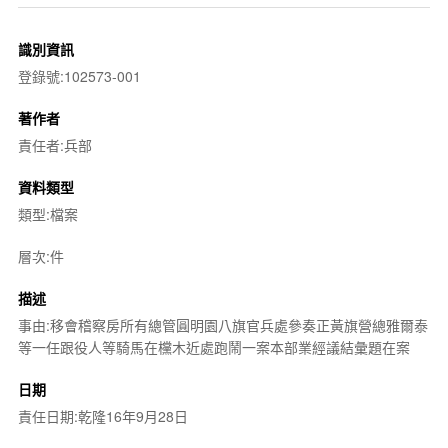
識別資訊
登錄號:102573-001
著作者
責任者:兵部
資料類型
類型:檔案
層次:件
描述
事由:移會稽察房所有總管圓明園八旗官兵處參奏正黃旗營總雅爾泰
等一任跟役人等騎馬在欓木近處跑鬧一案本部業經議結彙題在案
日期
責任日期:乾隆16年9月28日