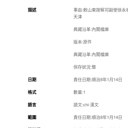
描述
事由:敕山東按察司副使徐
天津
典藏沿革:內閣檔庫
版本:原件
典藏沿革:內閣檔庫
保存狀況:整
日期
責任日期:順治8年1月14日
格式
數量:1
語言
語文:chi-漢文
範圍
責任日期:順治8年1月14日