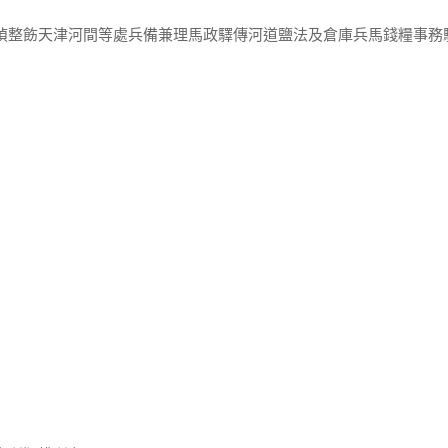
永禎整飭天津河間等處兵備兼理馬政驛傳河道鹽法及倉庫兵馬錢糧事務