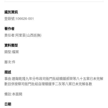
識別資訊
登錄號:106626-001
著作者
責任者:阿里袞(山西巡撫)
資料類型
類型:檔案
層次:件
描述
事由:題報乾隆九年分布政司衙門批結贖鍰郝榮等八十五案已未完解
數目併按察司衙門批結自理贖鍰李二灰等八案已未完解各數
備註:本面闕
日期