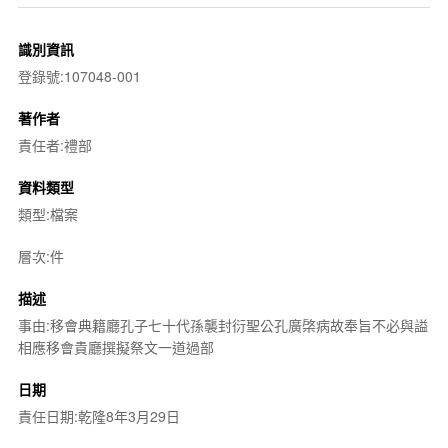
識別資訊
登錄號:107048-001
著作者
責任者:禮部
資料類型
類型:檔案
層次:件
描述
事由:移會典籍廳孔子七十代孫襲封衍聖公孔廣棨病故奉旨不必與謚
相應移會貴廳撰擬祭文一道過部
日期
責任日期:乾隆8年3月29日