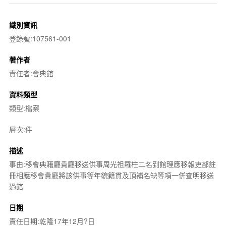
識別資訊
登錄號:107561-001
著作者
責任者:會典館
資料類型
類型:檔案
層次:件
描述
事由:移會典籍廳貴廳移送供事周光祖羅柱二名到館理應移報吏部註
冊相應移會貴廳將該供事等年貌籍貫及頂補名缺等項一併查明移送
過館
日期
責任日期:乾隆17年12月?日