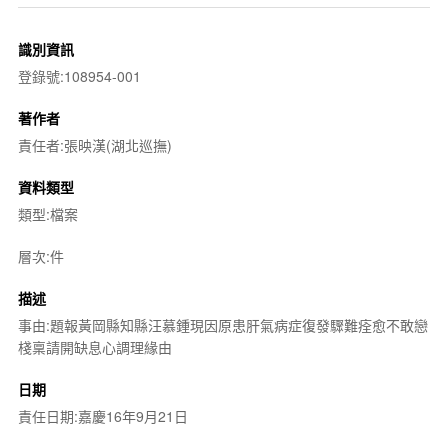
識別資訊
登錄號:108954-001
著作者
責任者:張映漢(湖北巡撫)
資料類型
類型:檔案
層次:件
描述
事由:題報黃岡縣知縣汪慕鍾現因原患肝氣病症復發驟難痊愈不敢戀
棧稟請開缺息心調理緣由
日期
責任日期:嘉慶16年9月21日