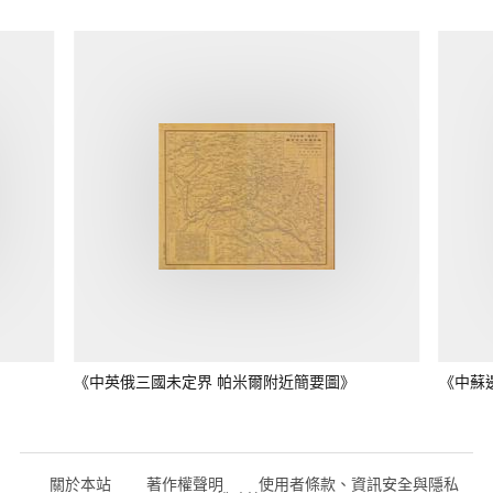
《中英俄三國未定界 帕米爾附近簡要圖》
《中蘇
關於本站
著作權聲明
使用者條款、資訊安全與隱私