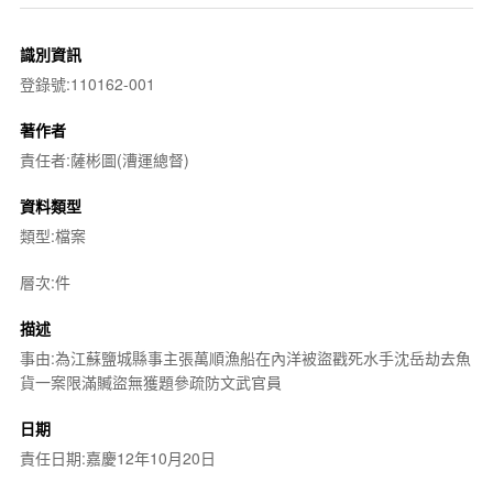
識別資訊
登錄號:110162-001
著作者
責任者:薩彬圖(漕運總督)
資料類型
類型:檔案
層次:件
描述
事由:為江蘇鹽城縣事主張萬順漁船在內洋被盜戳死水手沈岳劫去魚
貨一案限滿贓盜無獲題參疏防文武官員
日期
責任日期:嘉慶12年10月20日