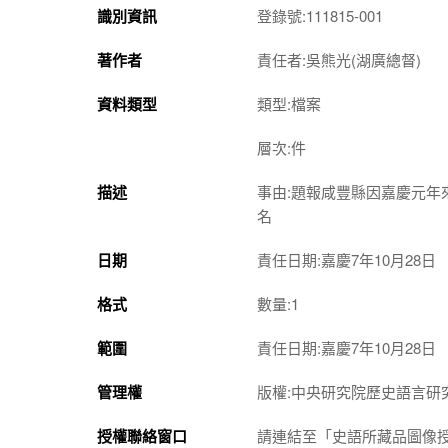
識別資訊
登錄號:111815-001
著作者
責任者:吳熊光(湖廣總督)
資料類型
類型:檔案
層次:件
描述
事由:題報咸豐縣因嘉慶元
名
日期
責任日期:嘉慶7年10月28日
格式
數量:1
範圍
責任日期:嘉慶7年10月28日
管理權
版權:中央研究院歷史語言研
授權聯絡窗口
請連結至「史語所藏品圖像