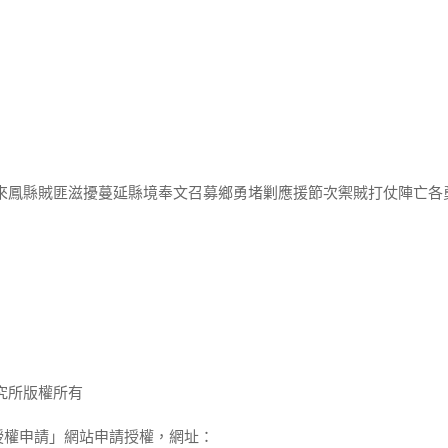
年來鳳縣賊匪滋擾蔓延縣境奉文召募鄉勇堵剿應援節次禦賊打仗陣亡各
究所版權所有
授權申請」網站申請授權，網址：