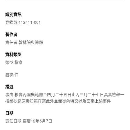
識別資訊
登錄號:112411-001
著作者
責任者:翰林院典簿廳
資料類型
類型:檔案
層次:件
描述
事由:移會內閣典籍廳至四月二十五日止內三月二十七日具奏檢舉一
摺業抄錄原奏知照在案此外並無從內特交以及面奉上諭事件
日期
責任日期:嘉慶12年5月?日