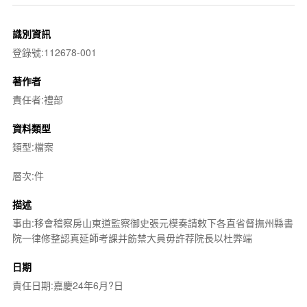
識別資訊
登錄號:112678-001
著作者
責任者:禮部
資料類型
類型:檔案
層次:件
描述
事由:移會稽察房山東道監察御史張元模奏請敕下各直省督撫州縣書
院一律修整認真延師考課并飭禁大員毋許荐院長以杜弊端
日期
責任日期:嘉慶24年6月?日