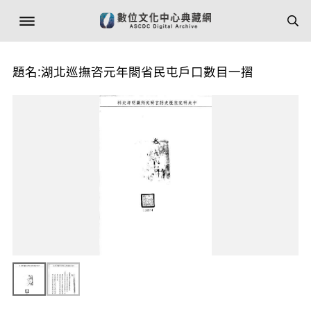
題名:湖北巡撫咨元年閤省民屯戶口數目一摺