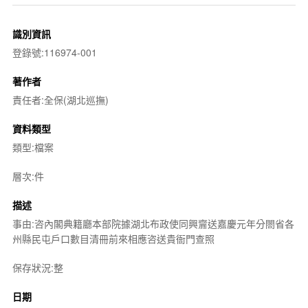
識別資訊
登錄號:116974-001
著作者
責任者:全保(湖北巡撫)
資料類型
類型:檔案
層次:件
描述
事由:咨內閣典籍廳本部院據湖北布政使同興齎送嘉慶元年分閤省各
州縣民屯戶口數目清冊前來相應咨送貴衙門查照
保存狀況:整
日期