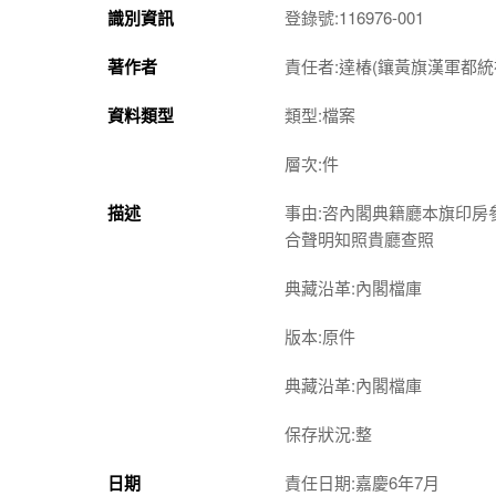
識別資訊
登錄號:116976-001
著作者
責任者:達椿(鑲黃旗漢軍都統禮部
資料類型
類型:檔案
層次:件
描述
事由:咨內閣典籍廳本旗印
合聲明知照貴廳查照
典藏沿革:內閣檔庫
版本:原件
典藏沿革:內閣檔庫
保存狀況:整
日期
責任日期:嘉慶6年7月