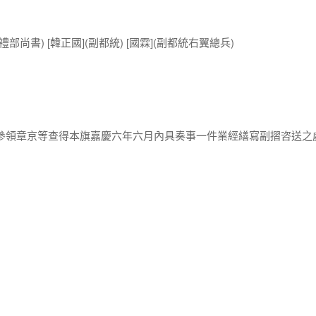
尚書) [韓正國](副都統) [國霖](副都統右翼總兵)
房參領章京等查得本旗嘉慶六年六月內具奏事一件業經繕寫副摺咨送之