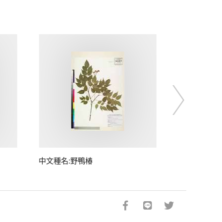
中文種名:野鴨椿