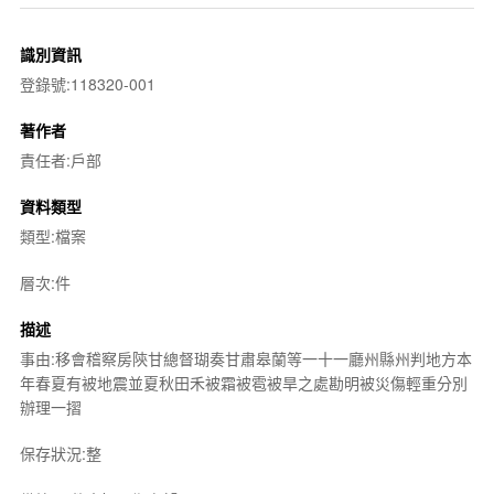
識別資訊
登錄號:118320-001
著作者
責任者:戶部
資料類型
類型:檔案
層次:件
描述
事由:移會稽察房陝甘總督瑚奏甘肅皋蘭等一十一廳州縣州判地方本
年春夏有被地震並夏秋田禾被霜被雹被旱之處勘明被災傷輕重分別
辦理一摺
保存狀況:整