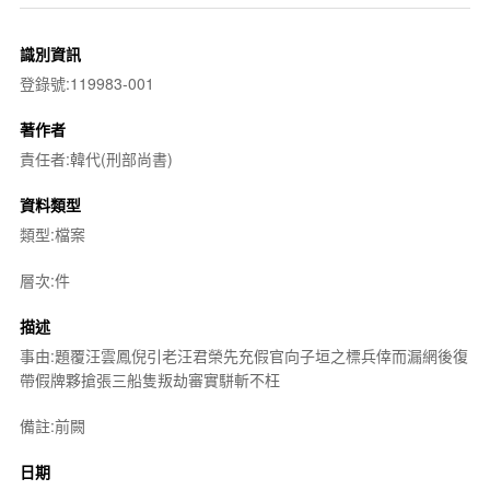
識別資訊
登錄號:119983-001
著作者
責任者:韓代(刑部尚書)
資料類型
類型:檔案
層次:件
描述
事由:題覆汪雲鳳倪引老汪君榮先充假官向子垣之標兵倖而漏網後復
帶假牌夥搶張三船隻叛劫審實駢斬不枉
備註:前闕
日期