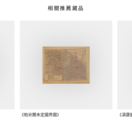
相關推薦藏品
《帕米爾未定國界圖》
《滇康