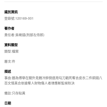
識別資訊
登錄號:120169-001
著作者
責任者:吳喇插(刑部左侍郎)
資料類型
類型:檔案
層次:件
描述
事由:題為傅舉在關外見魏冷醉倒遂用勾刀戳死奪去皮衣二件銅錢八
百文情真合依搶奪人財物傷人者律應斬監候秋決
備註:只存貼黃
日期