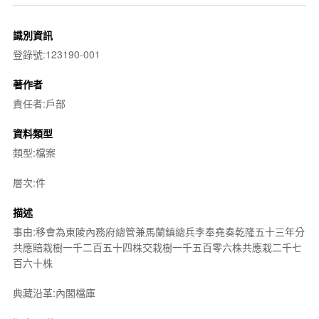
識別資訊
登錄號:123190-001
著作者
責任者:戶部
資料類型
類型:檔案
層次:件
描述
事由:移會為東陵內務府總管兼馬蘭鎮總兵李奉堯奏乾隆五十三年分
共應賠栽樹一千二百五十四株交栽樹一千五百零六株共應栽二千七
百六十株
典藏沿革:內閣檔庫