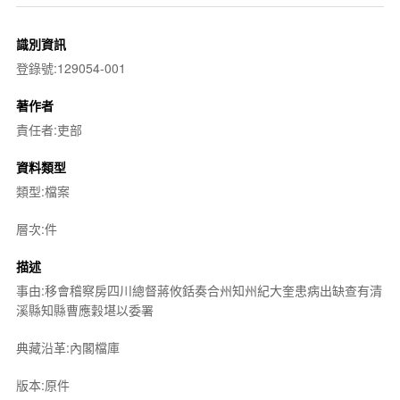
識別資訊
登錄號:129054-001
著作者
責任者:吏部
資料類型
類型:檔案
層次:件
描述
事由:移會稽察房四川總督蔣攸銛奏合州知州紀大奎患病出缺查有清
溪縣知縣曹應穀堪以委署
典藏沿革:內閣檔庫
版本:原件