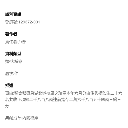
識別資訊
登錄號:129372-001
著作者
責任者:戶部
資料類型
類型:檔案
層次:件
描述
事由:移會稽察房湖北巡撫周之琦奏本年六月分由俊秀捐監生二十六
名共收正項銀二千八百八兩連前寔存二萬六千八百五十四兩三錢三
分
典藏沿革:內閣檔庫