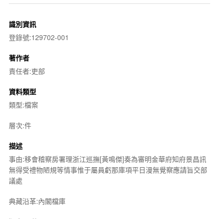
識別資訊
登錄號:129702-001
著作者
責任者:吏部
資料類型
類型:檔案
層次:件
描述
事由:移會稽察房署理浙江巡撫[黃鳴傑]奏為審明金華府知府景昌訊
無得受禮物陋規等情事惟于屬員虧那庫項平日漫無覺察應請旨交部
議處
典藏沿革:內閣檔庫