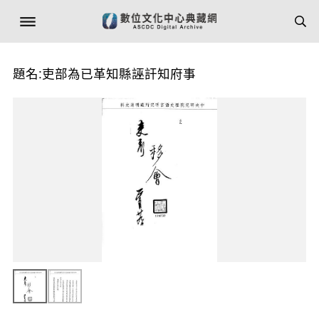
題名:吏部為已革知縣誣訐知府事