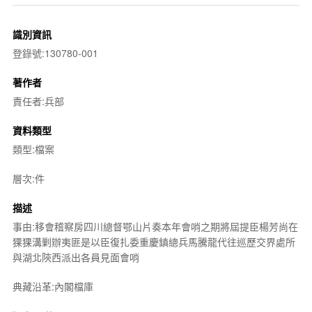
識別資訊
登錄號:130780-001
著作者
責任者:兵部
資料類型
類型:檔案
層次:件
描述
事由:移會稽察房四川總督鄂山片奏本年會哨之期將屆提臣楊芳尚在
猓猓溝剿辦夷匪是以臣復扎委重慶鎮總兵馬騰龍代往巡歷交界處所
與湖北陝西派出各員見面會哨
典藏沿革:內閣檔庫