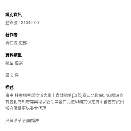
識別資訊
登錄號:131042-001
著作者
責任者:吏部
資料類型
類型:檔案
層次:件
描述
事由:移會稽察房協辦大學士直隸總督[琦善]奏口北道保定府兩缺查
有宣化府知府存興堪以委令兼護口北道印務其保定府印務查有試用
知府倪警堪以委令代理
典藏沿革:內閣檔庫