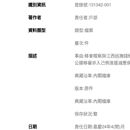
識別資訊
登錄號:131342-001
著作者
責任者:戶部
資料類型
類型:檔案
層次:件
描述
事由:移會稽察房江西巡撫
公挪移審非入己例准援減應
典藏沿革:內閣檔庫
版本:原件
典藏沿革:內閣檔庫
保存狀況:整
日期
責任日期:嘉慶24年4(閏)月