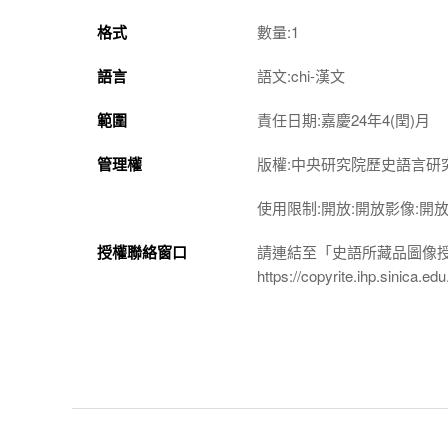
格式
數量:1
語言
語文:chi-漢文
範圍
責任日期:嘉慶24年4(閏)月
管理權
版權:中央研究院歷史語言研
使用限制:開放:開放影像:開
授權聯絡窗口
請連結至「史語所藏品圖像
https://copyrite.ihp.sinica.