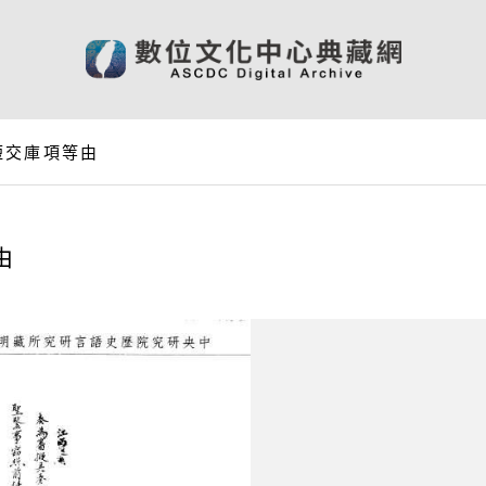
短交庫項等由
由