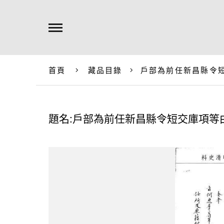
首頁
藏品目錄
戶部為前任新昌縣令
題名:戶部為前任新昌縣令短交庫項等