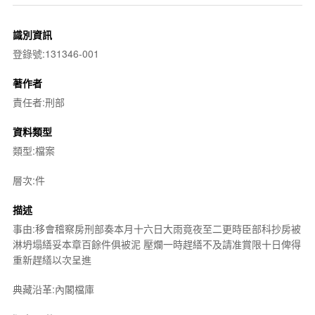
識別資訊
登錄號:131346-001
著作者
責任者:刑部
資料類型
類型:檔案
層次:件
描述
事由:移會稽察房刑部奏本月十六日大雨竟夜至二更時臣部科抄房被
淋坍塌繕妥本章百餘件俱被泥 壓爛一時趕繕不及請准賞限十日俾得
重新趕繕以次呈進
典藏沿革:內閣檔庫