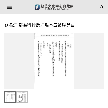
題名:刑部為科抄房坍塌本章被壓等由