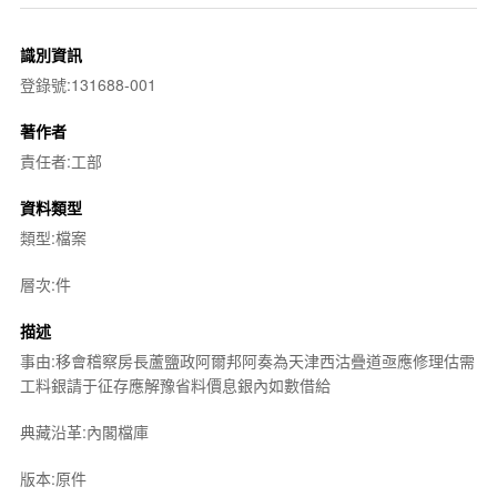
識別資訊
登錄號:131688-001
著作者
責任者:工部
資料類型
類型:檔案
層次:件
描述
事由:移會稽察房長蘆鹽政阿爾邦阿奏為天津西沽疊道亟應修理估需
工料銀請于征存應解豫省料價息銀內如數借給
典藏沿革:內閣檔庫
版本:原件