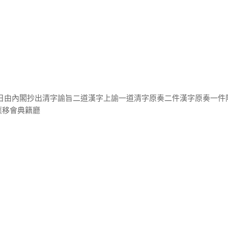
三日由內閣抄出清字諭旨二道漢字上諭一道清字原奏二件漢字原奏一件
應移會典籍廳