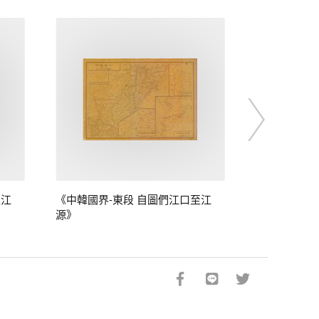
至江
《中韓國界-東段 自圖們江口至江
源》