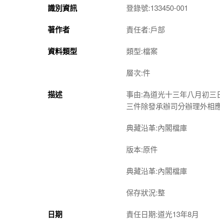
識別資訊
登錄號:133450-001
著作者
責任者:戶部
資料類型
類型:檔案
層次:件
描述
事由:為道光十三年八月初
三件除發承辦司分辦理外相
典藏沿革:內閣檔庫
版本:原件
典藏沿革:內閣檔庫
保存狀況:整
日期
責任日期:道光13年8月