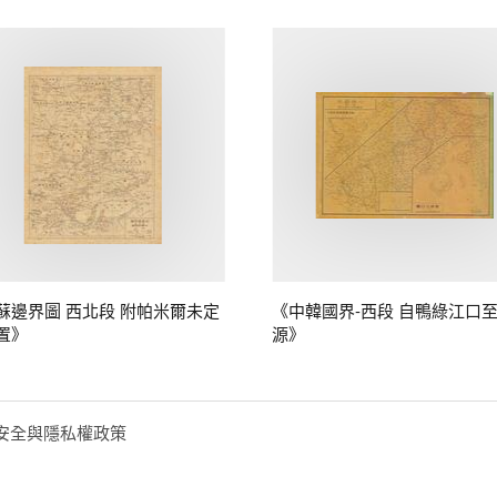
蘇邊界圖 西北段 附帕米爾未定
《中韓國界-西段 自鴨綠江口
置》
源》
安全與隱私權政策