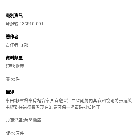
識別資訊
登錄號:133910-001
著作者
責任者:兵部
資料類型
類型:檔案
層次:件
描述
事由:移會稽察房程含章片奏遵查江西省副將內其袁州協副將張建英
甫經到任尚須察看現在無員可保一摺奉硃批知道了
典藏沿革:內閣檔庫
版本:原件