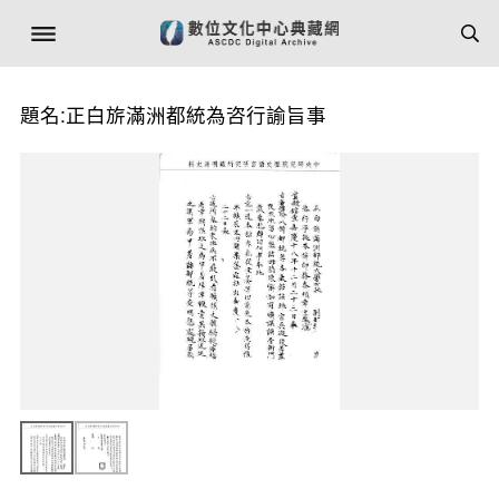
題名:正白旂滿洲都統為咨行諭旨事