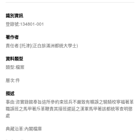
識別資訊
登錄號:134801-001
著作者
責任者:[托津](正白旂滿洲都統大學士)
資料類型
類型:檔案
層次:件
描述
事由:咨實錄館奉旨這所參約束班兵不嚴致有曠誤之驍騎校寧福著革
職誤班之馬甲著斥革鞭責其接班遲延之漢軍馬甲著該都統等查明懲
處
典藏沿革:內閣檔庫