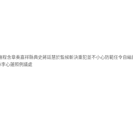
巡撫程含章奏嘉祥縣典史蔣廷慧於監候斬決重犯並不小心防範任令自縊
縣李心蓮照例議處