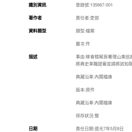
識別資訊
登錄號:135667-001
著作者
責任者:吏部
資料類型
類型:檔案
層次:件
描述
事由:移會稽察房署理山東
將典史革職提審並請將該知
典藏沿革:內閣檔庫
版本:原件
典藏沿革:內閣檔庫
保存狀況:整
日期
責任日期:道光7年5月8日